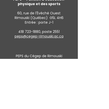
physique et des sports
60, rue de l'Évêché Ouest
Rimouski (Québec) G5L 4H6
Entrée : porte J-1
418 723-1880
, poste 2551
peps@cegep-rimouski.qc.ca
PEPS du Cégep de Rimouski
Pionniers et Pionnières du Cégep de Rimouski
Heures d’ouverture
Lundi au vendredi :
De 8 h à 22 h
Samedi et dimanche :