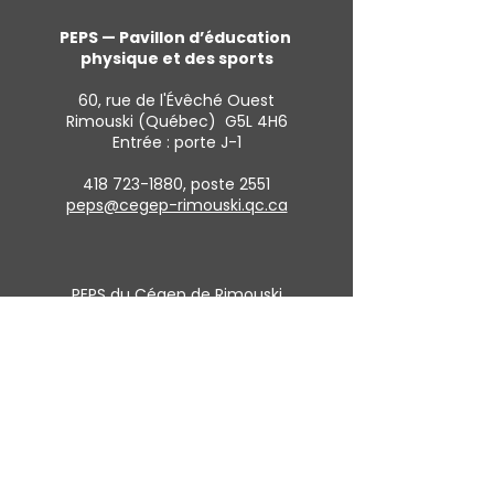
PEPS — Pavillon d’éducation
physique et des sports
60, rue de l'Évêché Ouest
Rimouski (Québec) G5L 4H6
Entrée : porte J-1
418 723-1880
, poste 2551
peps@cegep-rimouski.qc.ca
PEPS du Cégep de Rimouski
Pionniers et Pionnières du Cégep de Rimouski
Heures d’ouverture
Lundi au vendredi :
De 8 h à 22 h